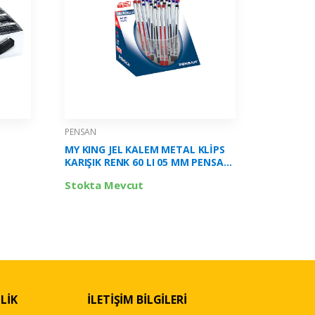
PENSAN
PENSAN
-
MY KING JEL KALEM METAL KLİPS
MY-IQ VE
KARIŞIK RENK 60 LI 05 MM PENSAN-
PENSAN -
PE0640560
Stokta Mevcut
Stokta 
LİK
İLETİŞİM BİLGİLERİ