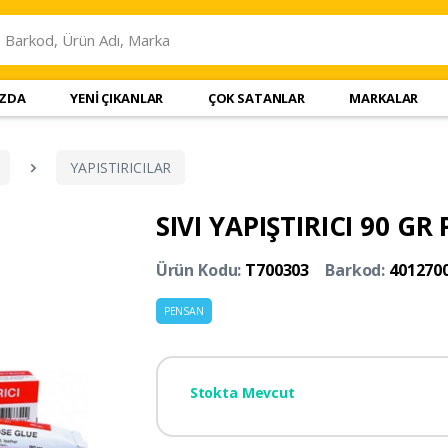
IZDA
YENİ ÇIKANLAR
ÇOK SATANLAR
MARKALAR
YAPISTIRICILAR
SIVI YAPIŞTIRICI 90 G
Ürün Kodu:
T700303
Barkod:
401270
PENSAN
Stokta Mevcut