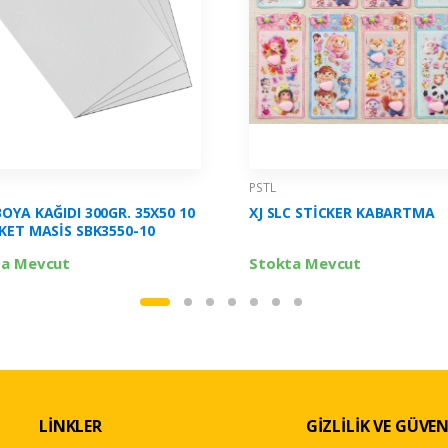
PSTL
OYA KAĞIDI 300GR. 35X50 10
XJ SLC STİCKER KABARTMA
KET MASİS SBK3550-10
ta Mevcut
Stokta Mevcut
LİNKLER
GİZLİLİK VE GÜVEN