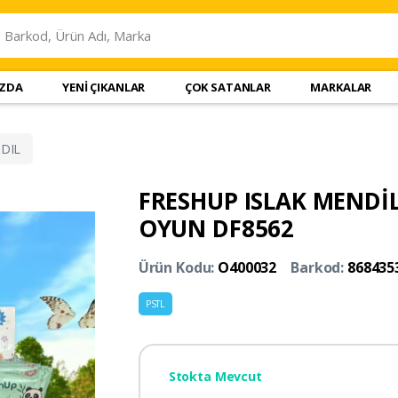
IZDA
YENİ ÇIKANLAR
ÇOK SATANLAR
MARKALAR
DIL
FRESHUP ISLAK MENDİL 
OYUN DF8562
Ürün Kodu:
O400032
Barkod:
868435
PSTL
Stokta Mevcut