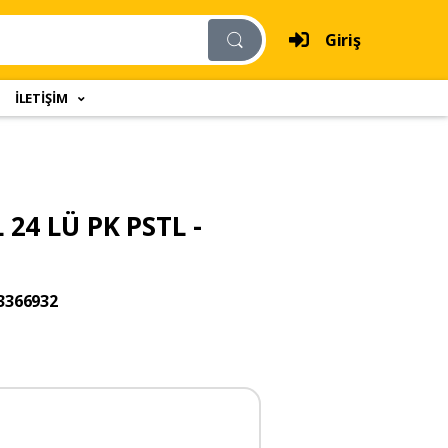
Giriş
İLETİŞİM
24 LÜ PK PSTL -
3366932