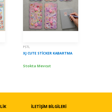
PSTL
PSTL
XJ CUTE STİCKER KABARTMA
3D STİC
Stokta Mevcut
Stokta 
LİK
İLETİŞİM BİLGİLERİ