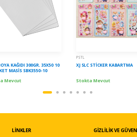
PSTL
OYA KAĞIDI 300GR. 35X50 10
XJ SLC STİCKER KABARTMA
KET MASİS SBK3550-10
ta Mevcut
Stokta Mevcut
LİNKLER
GİZLİLİK VE GÜVEN