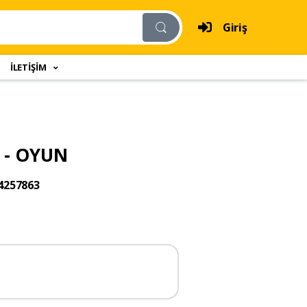
Giriş
İLETİŞİM
L - OYUN
4257863