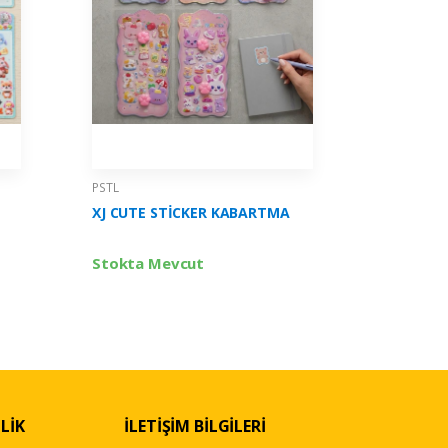
PSTL
PSTL
XJ CUTE STİCKER KABARTMA
3D STİC
Stokta Mevcut
Stokta 
LİK
İLETİŞİM BİLGİLERİ