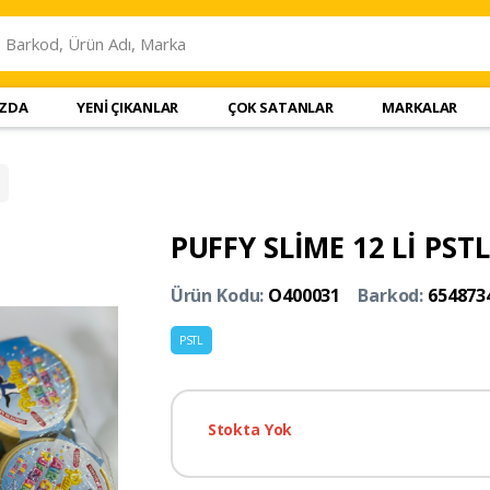
IZDA
YENİ ÇIKANLAR
ÇOK SATANLAR
MARKALAR
PUFFY SLİME 12 Lİ PST
Ürün Kodu:
O400031
Barkod:
654873
PSTL
Stokta Yok