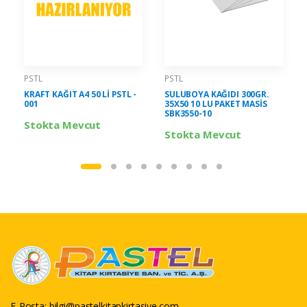
PSTL
PSTL
KRAFT KAĞIT A4 50 Lİ PSTL -
SULUBOYA KAĞIDI 300GR.
001
35X50 10 LU PAKET MASİS
SBK3550-10
Stokta Mevcut
Stokta Mevcut
E-Posta:
bilgi@pastelkitapkirtasiye.com