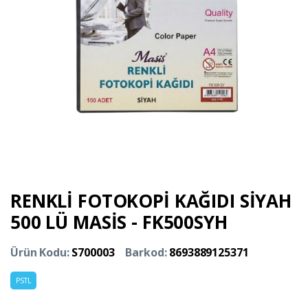
RENKLİ FOTOKOPİ KAĞIDI SİYAH
500 LÜ MASİS - FK500SYH
Ürün Kodu:
S700003
Barkod:
8693889125371
PSTL