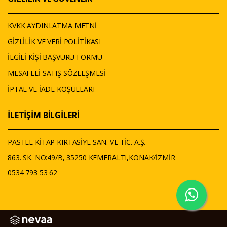
KVKK AYDINLATMA METNİ
GİZLİLİK VE VERİ POLİTİKASI
İLGİLİ KİŞİ BAŞVURU FORMU
MESAFELİ SATIŞ SÖZLEŞMESİ
İPTAL VE İADE KOŞULLARI
İLETİŞİM BİLGİLERİ
PASTEL KİTAP KIRTASİYE SAN. VE TİC. A.Ş.
863. SK. NO:49/B, 35250 KEMERALTI,KONAK/İZMİR
0534 793 53 62