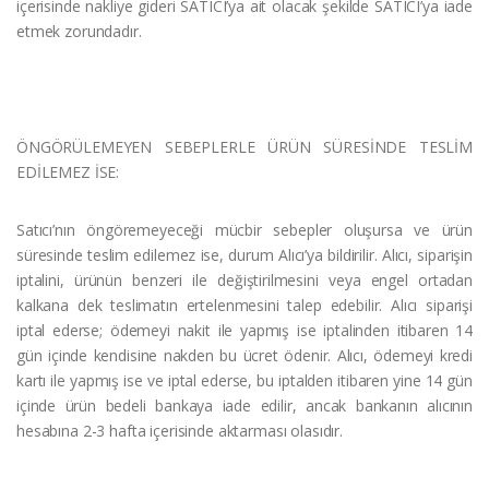
içerisinde nakliye gideri SATICI’ya ait olacak şekilde SATICI’ya iade
etmek zorundadır.
ÖNGÖRÜLEMEYEN SEBEPLERLE ÜRÜN SÜRESİNDE TESLİM
EDİLEMEZ İSE:
Satıcı’nın öngöremeyeceği mücbir sebepler oluşursa ve ürün
süresinde teslim edilemez ise, durum Alıcı’ya bildirilir. Alıcı, siparişin
iptalini, ürünün benzeri ile değiştirilmesini veya engel ortadan
kalkana dek teslimatın ertelenmesini talep edebilir. Alıcı siparişi
iptal ederse; ödemeyi nakit ile yapmış ise iptalinden itibaren 14
gün içinde kendisine nakden bu ücret ödenir. Alıcı, ödemeyi kredi
kartı ile yapmış ise ve iptal ederse, bu iptalden itibaren yine 14 gün
içinde ürün bedeli bankaya iade edilir, ancak bankanın alıcının
hesabına 2-3 hafta içerisinde aktarması olasıdır.