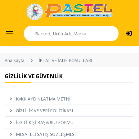
Ana Sayfa
İPTAL VE İADE KOŞULLARI
GİZLİLİK VE GÜVENLİK
KVKK AYDINLATMA METNİ
GİZLİLİK VE VERİ POLİTİKASI
İLGİLİ KİŞİ BAŞVURU FORMU
MESAFELİ SATIŞ SÖZLEŞMESİ