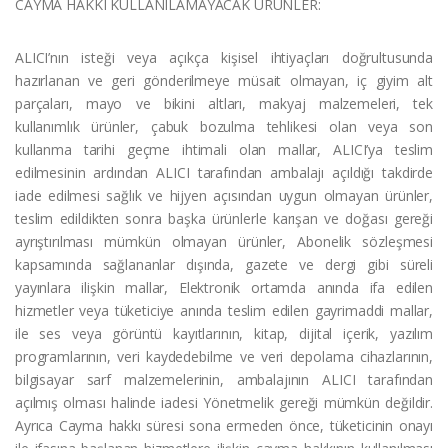
CAYMA HAKKI KULLANILAMAYACAK ÜRÜNLER:
ALICI’nın isteği veya açıkça kişisel ihtiyaçları doğrultusunda
hazırlanan ve geri gönderilmeye müsait olmayan, iç giyim alt
parçaları, mayo ve bikini altları, makyaj malzemeleri, tek
kullanımlık ürünler, çabuk bozulma tehlikesi olan veya son
kullanma tarihi geçme ihtimali olan mallar, ALICI’ya teslim
edilmesinin ardından ALICI tarafından ambalajı açıldığı takdirde
iade edilmesi sağlık ve hijyen açısından uygun olmayan ürünler,
teslim edildikten sonra başka ürünlerle karışan ve doğası gereği
ayrıştırılması mümkün olmayan ürünler, Abonelik sözleşmesi
kapsamında sağlananlar dışında, gazete ve dergi gibi süreli
yayınlara ilişkin mallar, Elektronik ortamda anında ifa edilen
hizmetler veya tüketiciye anında teslim edilen gayrimaddi mallar,
ile ses veya görüntü kayıtlarının, kitap, dijital içerik, yazılım
programlarının, veri kaydedebilme ve veri depolama cihazlarının,
bilgisayar sarf malzemelerinin, ambalajının ALICI tarafından
açılmış olması halinde iadesi Yönetmelik gereği mümkün değildir.
Ayrıca Cayma hakkı süresi sona ermeden önce, tüketicinin onayı