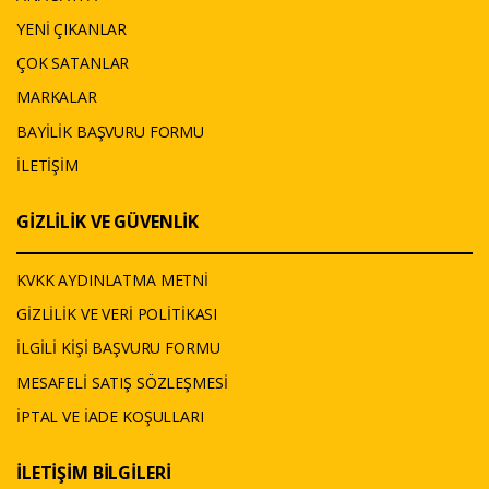
YENİ ÇIKANLAR
ÇOK SATANLAR
MARKALAR
BAYİLİK BAŞVURU FORMU
İLETİŞİM
GİZLİLİK VE GÜVENLİK
KVKK AYDINLATMA METNİ
GİZLİLİK VE VERİ POLİTİKASI
İLGİLİ KİŞİ BAŞVURU FORMU
MESAFELİ SATIŞ SÖZLEŞMESİ
İPTAL VE İADE KOŞULLARI
İLETİŞİM BİLGİLERİ