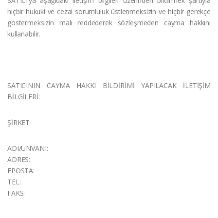
SATICI’ya aşağıdaki iletişim bilgileri üzerinden bildirmek şartıyla
hiçbir hukuki ve cezai sorumluluk üstlenmeksizin ve hiçbir gerekçe
göstermeksizin malı reddederek sözleşmeden cayma hakkını
kullanabilir.
SATICININ CAYMA HAKKI BİLDİRİMİ YAPILACAK İLETİŞİM
BİLGİLERİ:
ŞİRKET
ADI/UNVANI:
ADRES:
EPOSTA:
TEL:
FAKS: