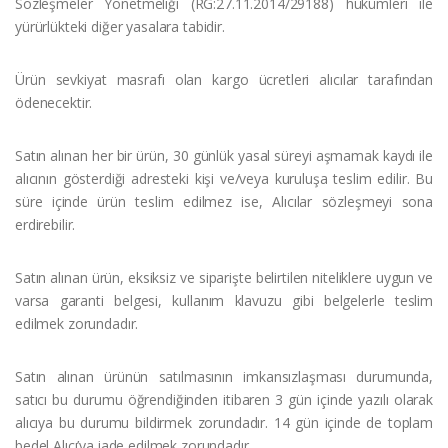
Sözleşmeler Yönetmeliği (RG:27.11.2014/29188) hükümleri ile
yürürlükteki diğer yasalara tabidir.
Ürün sevkiyat masrafı olan kargo ücretleri alıcılar tarafından
ödenecektir.
Satın alınan her bir ürün, 30 günlük yasal süreyi aşmamak kaydı ile
alıcının gösterdiği adresteki kişi ve/veya kuruluşa teslim edilir. Bu
süre içinde ürün teslim edilmez ise, Alıcılar sözleşmeyi sona
erdirebilir.
Satın alınan ürün, eksiksiz ve siparişte belirtilen niteliklere uygun ve
varsa garanti belgesi, kullanım klavuzu gibi belgelerle teslim
edilmek zorundadır.
Satın alınan ürünün satılmasının imkansızlaşması durumunda,
satıcı bu durumu öğrendiğinden itibaren 3 gün içinde yazılı olarak
alıcıya bu durumu bildirmek zorundadır. 14 gün içinde de toplam
bedel Alıcı’ya iade edilmek zorundadır.