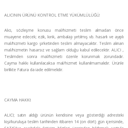
ALICININ ÜRÜNÜ KONTROL ETME YÜKÜMLÜLÜĞÜ:
Alıcı, sözleşme konusu mal/hizmeti teslim almadan önce
muayene edecek; ezik, kırık, ambalajı yırtılmış vb. hasarlı ve ayıplı
mal/hizmeti kargo şirketinden teslim almayacaktır. Teslim alınan
mal/hizmetin hasarsız ve sağlam olduğu kabul edilecektir. ALICI ,
Teslimden sonra mal/hizmeti özenle korunmak zorundadır.
Cayma hakkı kullanılacaksa mal/hizmet kullanılmamalıdır. Ürünle
birlikte Fatura da iade edilmelidir.
CAYMA HAKKI:
ALICI; satın aldığı ürünün kendisine veya gösterdiği adresteki
kişi/kuruluşa teslim tarihinden itibaren 14 (on dört) gün içerisinde,