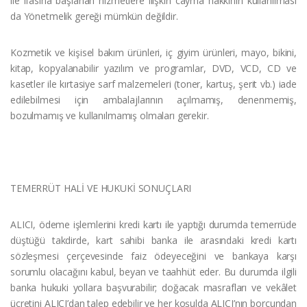
ile ifasına başlanan hizmetlere ilişkin cayma hakkının kullanılması
da Yönetmelik gereği mümkün değildir.
Kozmetik ve kişisel bakım ürünleri, iç giyim ürünleri, mayo, bikini,
kitap, kopyalanabilir yazılım ve programlar, DVD, VCD, CD ve
kasetler ile kırtasiye sarf malzemeleri (toner, kartuş, şerit vb.) iade
edilebilmesi için ambalajlarının açılmamış, denenmemiş,
bozulmamış ve kullanılmamış olmaları gerekir.
TEMERRÜT HALİ VE HUKUKİ SONUÇLARI
ALICI, ödeme işlemlerini kredi kartı ile yaptığı durumda temerrüde
düştüğü takdirde, kart sahibi banka ile arasındaki kredi kartı
sözleşmesi çerçevesinde faiz ödeyeceğini ve bankaya karşı
sorumlu olacağını kabul, beyan ve taahhüt eder. Bu durumda ilgili
banka hukuki yollara başvurabilir; doğacak masrafları ve vekâlet
ücretini ALICI’dan talep edebilir ve her koşulda ALICI’nın borcundan