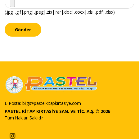
(.jpg|.gif|.png|.jpeg|.zip|.rar|.doc|.docx|.xls|.pdf|.xlsx)
Gönder
E-Posta:
bilgi@pastelkitapkirtasiye.com
PASTEL KİTAP KIRTASİYE SAN. VE TİC. A.Ş. © 2026
Tüm Hakları Saklıdır