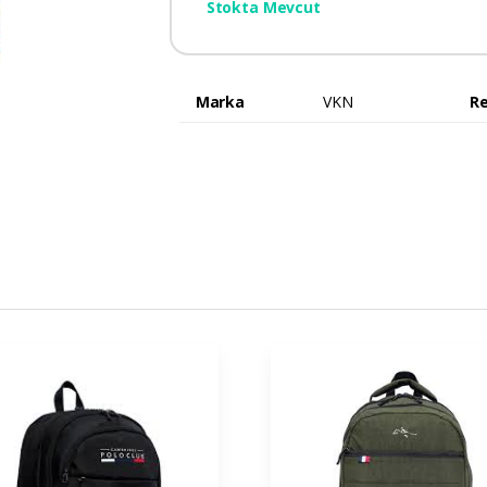
Stokta Mevcut
Marka
VKN
R