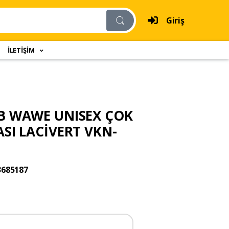
Giriş
İLETİŞİM
B WAWE UNISEX ÇOK
SI LACİVERT VKN-
3685187