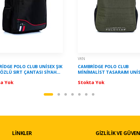
VKN
İDGE POLO CLUB UNİSEX ŞIK
CAMBRİDGE POLO CLUB
ÖZLÜ SIRT ÇANTASI SİYAH
MİNİMALİST TASARAIM UNİ
 PLCAN2154S
ÇOK GÖZLÜ SIRT ÇANTASI H
ta Yok
Stokta Yok
VKN - PLCAN2166H
LİNKLER
GİZLİLİK VE GÜVEN