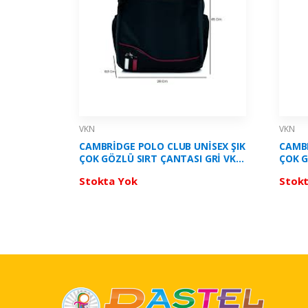
VKN
VKN
CAMBRİDGE POLO CLUB UNİSEX ŞIK
CAMBR
ÇOK GÖZLÜ SIRT ÇANTASI GRİ VKN
ÇOK G
- PLCAN2154G
VKN -
Stokta Yok
Stok