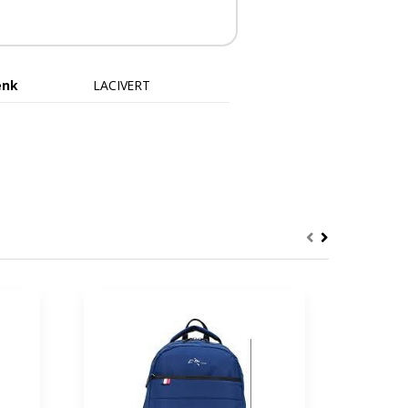
enk
LACIVERT