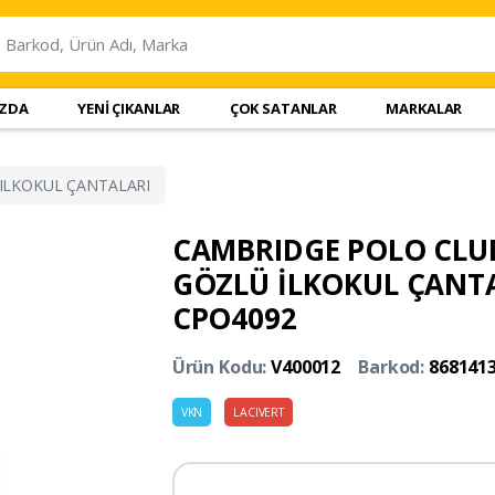
IZDA
YENİ ÇIKANLAR
ÇOK SATANLAR
MARKALAR
ILKOKUL ÇANTALARI
CAMBRIDGE POLO CLU
GÖZLÜ İLKOKUL ÇANTA
CPO4092
Ürün Kodu:
V400012
Barkod:
868141
VKN
LACIVERT