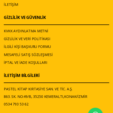
İLETİŞİM
GİZLİLİK VE GÜVENLİK
KVKK AYDINLATMA METNİ
GİZLİLİK VE VERİ POLİTİKASI
İLGİLİ KİŞİ BAŞVURU FORMU
MESAFELİ SATIŞ SÖZLEŞMESİ
İPTAL VE İADE KOŞULLARI
İLETİŞİM BİLGİLERİ
PASTEL KİTAP KIRTASİYE SAN. VE TİC. A.Ş.
863. SK. NO:49/B, 35250 KEMERALTI,KONAK/İZMİR
0534 793 53 62