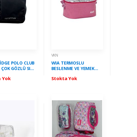
VKN
İDGE POLO CLUB
WIA TERMOSLU
 ÇOK GÖZLÜ SIRT
BESLENME VE YEMEK
I SİYAH VKN-
ÇANTASI PEMBE VKN-
a Yok
Stokta Yok
172 001
WBSL80000P