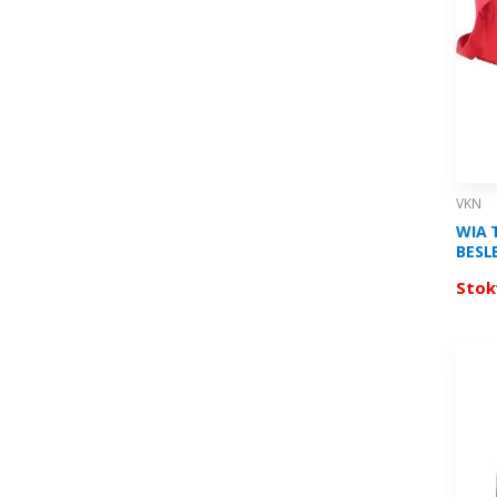
VKN
WIA 
BESL
ÇANT
Stok
WBSL