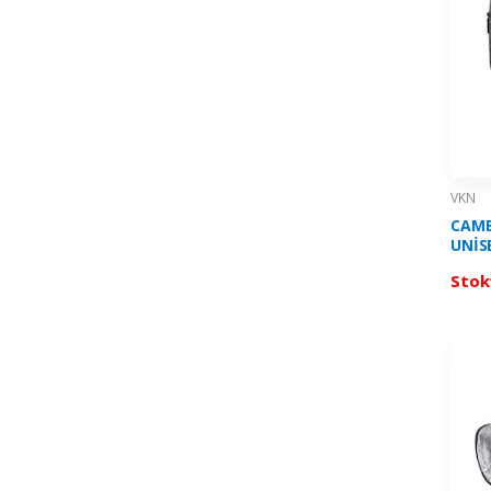
VKN
CAMB
UNİS
ÇANT
Stok
PLCA