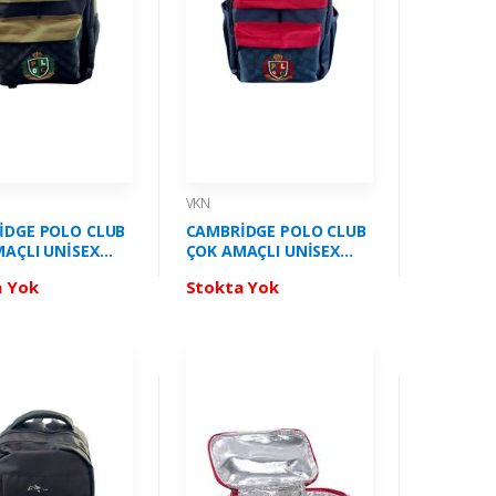
VKN
İDGE POLO CLUB
CAMBRİDGE POLO CLUB
AÇLI UNİSEX
ÇOK AMAÇLI UNİSEX
ANTASI SİYAH
SIRT ÇANTASI LACİVERT
a Yok
Stokta Yok
VKN-PLCAN2138
VKN-PLCAN2138 004