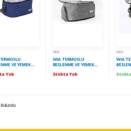
VKN
VKN
TERMOSLU
WIA TERMOSLU
WIA T
ENME VE YEMEK
BESLENME VE YEMEK
BESLEN
ASI LACİVERT
ÇANTASI GRİ VKN-
ÇANTAS
ta Yok
Stokta Yok
Stokt
WBSL80000L
WBSL80000G
WBSL8
 Bulundu