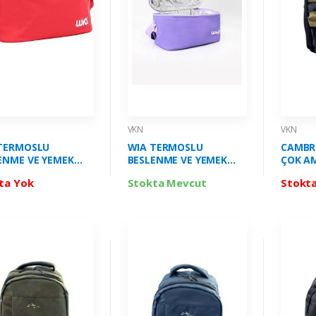
VKN
VKN
TERMOSLU
WIA TERMOSLU
CAMBR
ENME VE YEMEK
BESLENME VE YEMEK
ÇOK AM
ASI KIRMIZI VKN-
ÇANTASI MOR VKN-
SIRT Ç
ta Yok
Stokta Mevcut
Stokt
80000K
WBSL80000M
YEŞİL 
679