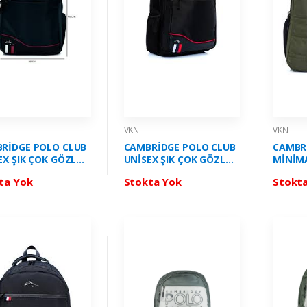
VKN
VKN
RİDGE POLO CLUB
CAMBRİDGE POLO CLUB
CAMBR
EX ŞIK ÇOK GÖZLÜ
UNİSEX ŞIK ÇOK GÖZLÜ
MİNİM
 ÇANTASI GRİ VKN -
SIRT ÇANTASI SİYAH
UNİSEX
ta Yok
Stokta Yok
Stokt
N2154G
VKN - PLCAN2154S
ÇANTAS
PLCAN