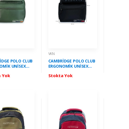
VKN
İDGE POLO CLUB
CAMBRİDGE POLO CLUB
OMİK UNİSEX
ERGONOMİK UNİSEX
KUL ÇANTASI
ORTAOKUL ÇANTASI
a Yok
Stokta Yok
KN - PLCAN2144H
SİYAH VKN -
PLCAN2144S