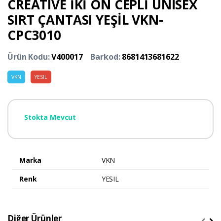
CREATIVE İKİ ÖN CEPLİ UNISEX
SIRT ÇANTASI YEŞİL VKN-
CPC3010
Ürün Kodu:
V400017
Barkod:
8681413681622
VKN
YESIL
Stokta Mevcut
Marka
VKN
Renk
YESIL
Diğer Ürünler