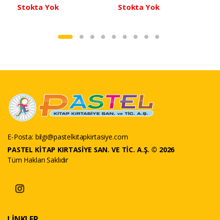
Stokta Yok
Stokta Yok
E-Posta:
bilgi@pastelkitapkirtasiye.com
PASTEL KİTAP KIRTASİYE SAN. VE TİC. A.Ş. © 2026
Tüm Hakları Saklıdır
LİNKLER