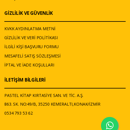
GİZLİLİK VE GÜVENLİK
KVKK AYDINLATMA METNİ
GİZLİLİK VE VERİ POLİTİKASI
İLGİLİ KİŞİ BAŞVURU FORMU
MESAFELİ SATIŞ SÖZLEŞMESİ
İPTAL VE İADE KOŞULLARI
İLETİŞİM BİLGİLERİ
PASTEL KİTAP KIRTASİYE SAN. VE TİC. A.Ş.
863. SK. NO:49/B, 35250 KEMERALTI,KONAK/İZMİR
0534 793 53 62