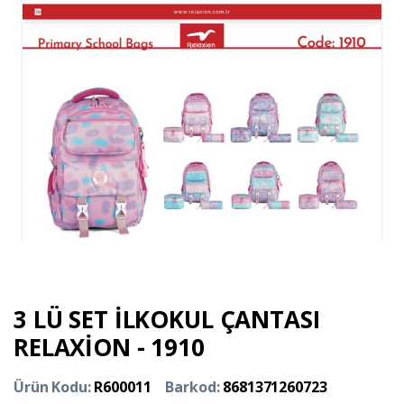
3 LÜ SET İLKOKUL ÇANTASI
RELAXİON - 1910
Ürün Kodu:
R600011
Barkod:
8681371260723