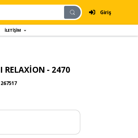
Giriş
İLETİŞİM
 RELAXİON - 2470
1267517