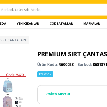
IZDA
YENİ ÇIKANLAR
ÇOK SATANLAR
MARKALAR
SIRT ÇANTALARI
PREMİUM SIRT ÇANTASI
Ürün Kodu:
R600028
Barkod:
868137
RELAXİON
Stokta Mevcut