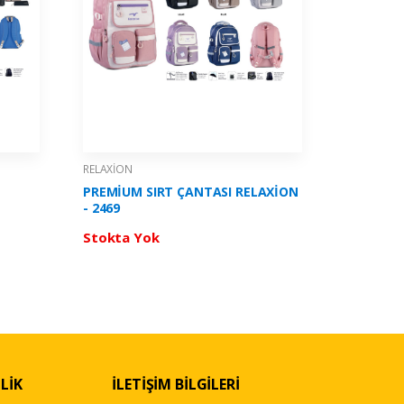
RELAXİON
RELAXİON
PREMİUM SIRT ÇANTASI RELAXİON
KALEM ÇA
- 2469
Stokta Yok
Stokta 
LİK
İLETİŞİM BİLGİLERİ