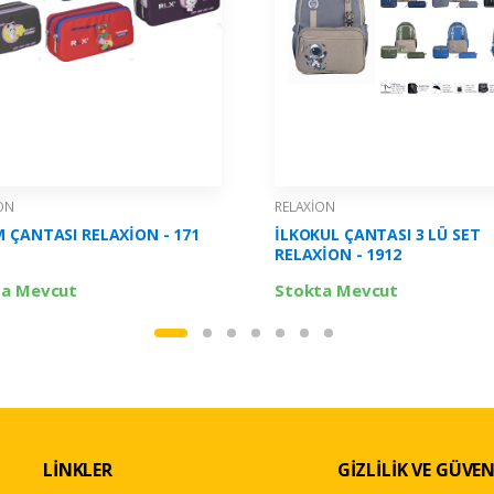
ON
RELAXİON
 ÇANTASI RELAXİON - 171
İLKOKUL ÇANTASI 3 LÜ SET
RELAXİON - 1912
ta Mevcut
Stokta Mevcut
LİNKLER
GİZLİLİK VE GÜVEN