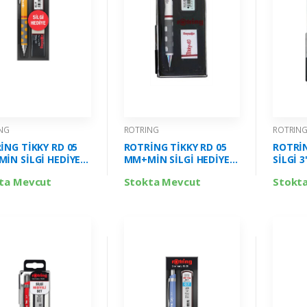
NG
ROTRING
ROTRIN
İNG TİKKY RD 05
ROTRİNG TİKKY RD 05
ROTRİN
İN SİLGİ HEDİYELİ
MM+MİN SİLGİ HEDİYELİ
SİLGİ 3
O TURUNCU RO-
BEYAZ RO-KK07-05B
MM AH
ta Mevcut
Stokta Mevcut
Stokt
-05-MANGO
RO-KK