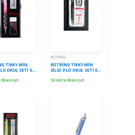
G
ROTRING
G TİKKY MİN
ROTRİNG TİKKY MİN
'LÜ OKUL SETİ 05
SİLGİ 3'LÜ OKUL SETİ 05
UDUDU PEMBE
MM BORDO RO-KK0705
a Mevcut
Stokta Mevcut
0705AHUDUDU