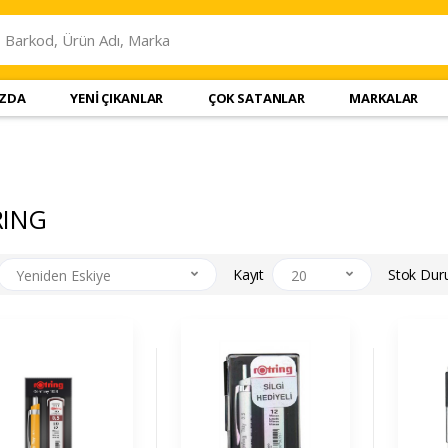
IZDA
YENİ ÇIKANLAR
ÇOK SATANLAR
MARKALAR
RING
Kayıt
Stok Du
Yeniden Eskiye
20