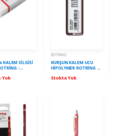
G
ROTRING
 KALEM SİLGİSİ
KURŞUN KALEM UCU
ROTRİNG -
HİPOLYMER ROTRİNG 05
01
MM (2B) S0312630
a Yok
Stokta Yok