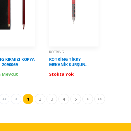
G
ROTRING
G KIRMIZI KOPYA
ROTRİNG TİKKY
 2090069
MEKANİK KURŞUN
KALEM GÜL KURUSU 05
a Mevcut
Stokta Yok
MM 2189063
<<
<
1
2
3
4
5
>
>>