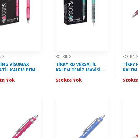
NG
ROTRING
ROTRIN
İNG VİSUMAX
TİKKY RD VERSATİL
TİKKY 
ATİL KALEM PEMBE
KALEM DENİZ MAVİSİ 05
KALEM
07 MM RO-2089094
ROTRİNG - 2189064
PEMBE 
ta Yok
Stokta Yok
Stokt
221458