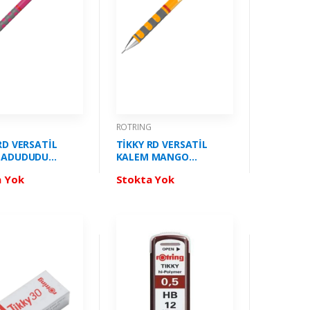
G
ROTRING
RD VERSATİL
TİKKY RD VERSATİL
 ADUDUDU
KALEM MANGO
05 ROTRİNG -
TURUNCU 05 ROTRİNG -
a Yok
Stokta Yok
0
2214583