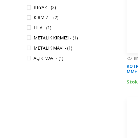
BEYAZ - (2)
KIRMIZI - (2)
LILA - (1)
METALIK KIRMIZI - (1)
METALIK MAVI - (1)
AÇIK MAVI - (1)
ROTRI
ROTR
NEON TURUNCU - (1)
MM+M
MANG
NEON PEMBE - (1)
Stok
KK07
NEON YESIL - (1)