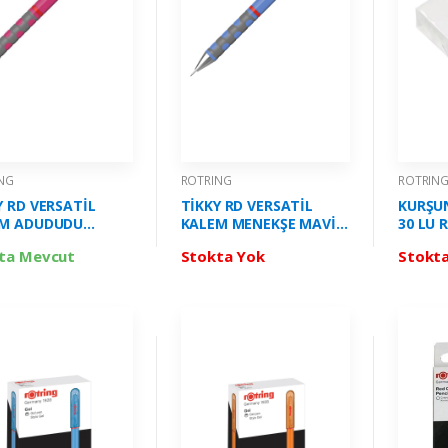
NG
ROTRING
ROTRIN
Y RD VERSATİL
TİKKY RD VERSATİL
KURŞUN
M ADUDUDU
KALEM MENEKŞE MAVİ
30 LU 
E 07 ROTRİNG -
07 ROTRİNG - 2214584
S02341
ta Mevcut
Stokta Yok
Stokt
581