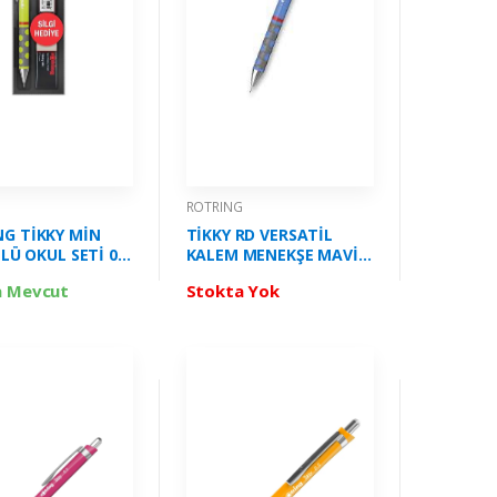
G
ROTRING
G TİKKY MİN
TİKKY RD VERSATİL
'LÜ OKUL SETİ 07
KALEM MENEKŞE MAVİ
ON YEŞİLİ RO-
05 ROTRİNG - 2214582
a Mevcut
Stokta Yok
7-