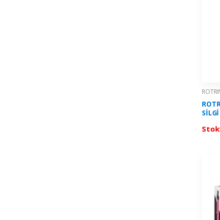
ROTRI
ROTR
SİLGİ
MM K
Stok
07K