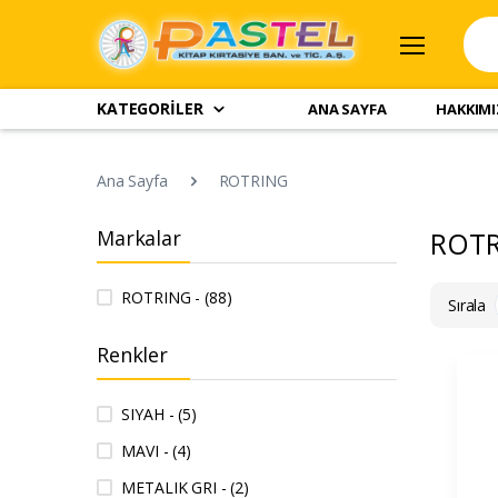
KATEGORİLER
ANA SAYFA
HAKKIM
Ana Sayfa
ROTRING
Markalar
ROT
ROTRING - (88)
Sırala
Renkler
SIYAH - (5)
MAVI - (4)
METALIK GRI - (2)