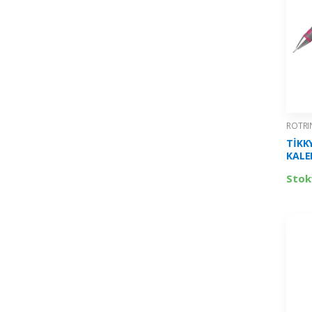
ROTRI
TİKK
KALE
PEMB
Stok
2214