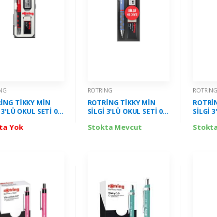
NG
ROTRING
ROTRIN
İNG TİKKY MİN
ROTRİNG TİKKY MİN
ROTRİN
 3'LÜ OKUL SETİ 07
SİLGİ 3'LÜ OKUL SETİ 07
SİLGİ 3
IRMIZI RO-KK07-
MM MENEKŞE MAVİ RO-
MM LİM
ta Yok
Stokta Mevcut
Stokt
KK07-07-MMAVI
KK07-0