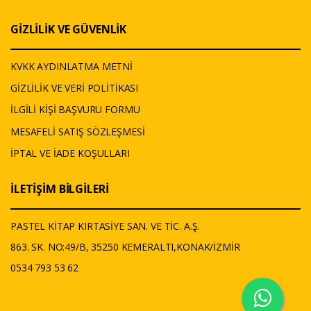
GİZLİLİK VE GÜVENLİK
KVKK AYDINLATMA METNİ
GİZLİLİK VE VERİ POLİTİKASI
İLGİLİ KİŞİ BAŞVURU FORMU
MESAFELİ SATIŞ SÖZLEŞMESİ
İPTAL VE İADE KOŞULLARI
İLETİŞİM BİLGİLERİ
PASTEL KİTAP KIRTASİYE SAN. VE TİC. A.Ş.
863. SK. NO:49/B, 35250 KEMERALTI,KONAK/İZMİR
0534 793 53 62