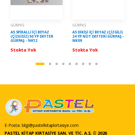
GÜRPAS
GÜRPAS
A5 SPİRALLİ İÇİ BEYAZ
A5 DİKİŞİ İÇİ BEYAZ (ÇİZGİLİ)
(ÇİZGİSİZ) 50 YP DEFTER
24 YP NOT DEFTERİ GÜRPAŞ -
GÜRPAŞ - NK12
NK09
Stokta Yok
Stokta Yok
E-Posta:
bilgi@pastelkitapkirtasiye.com
PASTEL KİTAP KIRTASİYE SAN. VE TİC. A.Ş. © 2026