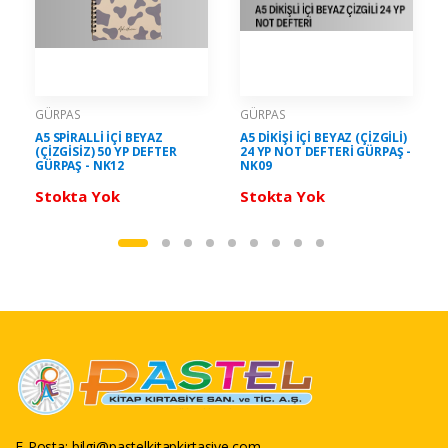
GÜRPAS
GÜRPAS
A5 SPİRALLİ İÇİ BEYAZ
A5 DİKİŞİ İÇİ BEYAZ (ÇİZGİLİ)
(ÇİZGİSİZ) 50 YP DEFTER
24 YP NOT DEFTERİ GÜRPAŞ -
GÜRPAŞ - NK12
NK09
Stokta Yok
Stokta Yok
E-Posta:
bilgi@pastelkitapkirtasiye.com