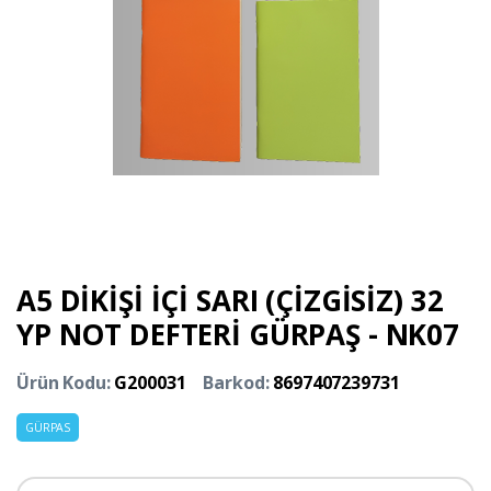
A5 DİKİŞİ İÇİ SARI (ÇİZGİSİZ) 32
YP NOT DEFTERİ GÜRPAŞ - NK07
Ürün Kodu:
G200031
Barkod:
8697407239731
GÜRPAS