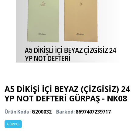
A5 DİKİŞİ İÇİ BEYAZ (ÇİZGİSİZ) 24
YP NOT DEFTERİ GÜRPAŞ - NK08
Ürün Kodu:
G200032
Barkod:
8697407239717
GÜRPAS