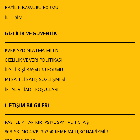
BAYİLİK BAŞVURU FORMU
İLETİŞİM
GİZLİLİK VE GÜVENLİK
KVKK AYDINLATMA METNİ
GİZLİLİK VE VERİ POLİTİKASI
İLGİLİ KİŞİ BAŞVURU FORMU
MESAFELİ SATIŞ SÖZLEŞMESİ
İPTAL VE İADE KOŞULLARI
İLETİŞİM BİLGİLERİ
PASTEL KİTAP KIRTASİYE SAN. VE TİC. A.Ş.
863. SK. NO:49/B, 35250 KEMERALTI,KONAK/İZMİR