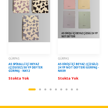
GÜRPAS
GÜRPAS
A5 SPİRALLİ İÇİ BEYAZ
A5 DİKİŞİ İÇİ BEYAZ (ÇİZGİLİ)
(ÇİZGİSİZ) 50 YP DEFTER
24 YP NOT DEFTERİ GÜRPAŞ -
GÜRPAŞ - NK12
NK09
Stokta Yok
Stokta Yok