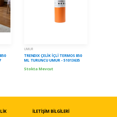
UMUR
UMUR
850
TRENDIX ÇELİK İÇLİ TERMOS 850
TRENDIX 
7
ML TURUNCU UMUR - 51013635
ML MAVİ 
Stokta Mevcut
Stokta 
LİK
İLETİŞİM BİLGİLERİ