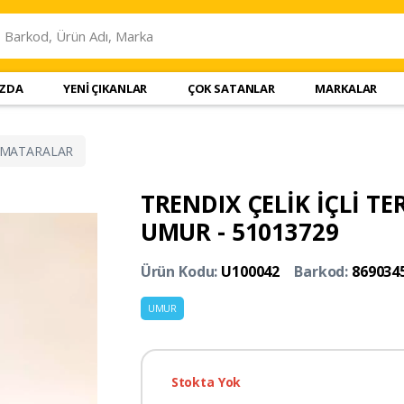
IZDA
YENİ ÇIKANLAR
ÇOK SATANLAR
MARKALAR
MATARALAR
TRENDIX ÇELİK İÇLİ T
UMUR - 51013729
Ürün Kodu:
U100042
Barkod:
869034
UMUR
Stokta Yok