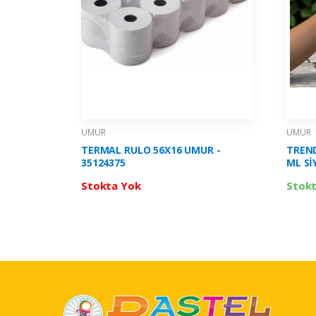
UMUR
UMUR
TERMAL RULO 56X16 UMUR -
TREND
35124375
ML Sİ
Stokta Yok
Stok