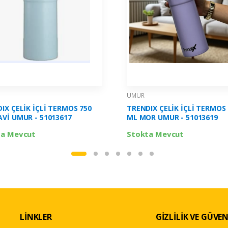
UMUR
IX ÇELİK İÇLİ TERMOS 750
TRENDIX ÇELİK İÇLİ TERMOS 
ML MAVİ UMUR - 51013617
ML MOR UMUR - 51013619
ta Mevcut
Stokta Mevcut
LİNKLER
GİZLİLİK VE GÜVEN