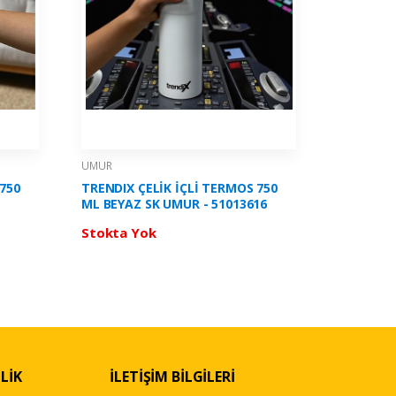
UMUR
UMUR
750
TRENDIX ÇELİK İÇLİ TERMOS 750
TRENDIX 
ML BEYAZ SK UMUR - 51013616
ML SİYAH
Stokta Yok
Stokta 
LİK
İLETİŞİM BİLGİLERİ