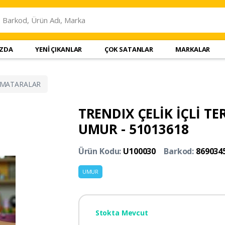
IZDA
YENİ ÇIKANLAR
ÇOK SATANLAR
MARKALAR
MATARALAR
TRENDIX ÇELİK İÇLİ T
UMUR - 51013618
Ürün Kodu:
U100030
Barkod:
869034
UMUR
Stokta Mevcut