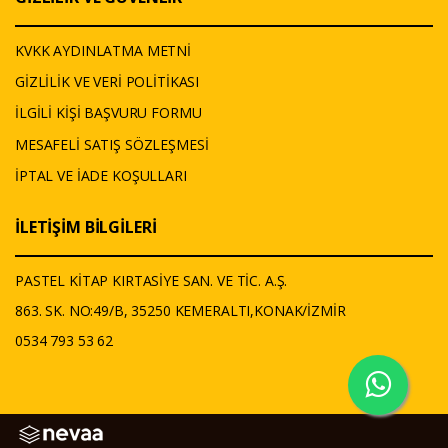
KVKK AYDINLATMA METNİ
GİZLİLİK VE VERİ POLİTİKASI
İLGİLİ KİŞİ BAŞVURU FORMU
MESAFELİ SATIŞ SÖZLEŞMESİ
İPTAL VE İADE KOŞULLARI
İLETİŞİM BİLGİLERİ
PASTEL KİTAP KIRTASİYE SAN. VE TİC. A.Ş.
863. SK. NO:49/B, 35250 KEMERALTI,KONAK/İZMİR
0534 793 53 62