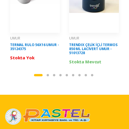
UMUR
UMUR
TERMAL RULO 56X16 UMUR -
TRENDIX ÇELİK İÇLİ TERMOS
35124375
850 ML LACİVERT UMUR -
51013728
Stokta Yok
Stokta Mevcut