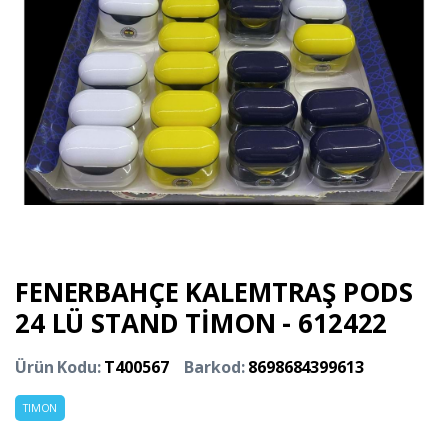
FENERBAHÇE KALEMTRAŞ PODS
24 LÜ STAND TİMON - 612422
Ürün Kodu:
T400567
Barkod:
8698684399613
TIMON