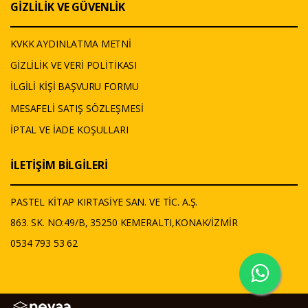
GİZLİLİK VE GÜVENLİK
KVKK AYDINLATMA METNİ
GİZLİLİK VE VERİ POLİTİKASI
İLGİLİ KİŞİ BAŞVURU FORMU
MESAFELİ SATIŞ SÖZLEŞMESİ
İPTAL VE İADE KOŞULLARI
İLETİŞİM BİLGİLERİ
PASTEL KİTAP KIRTASİYE SAN. VE TİC. A.Ş.
863. SK. NO:49/B, 35250 KEMERALTI,KONAK/İZMİR
0534 793 53 62