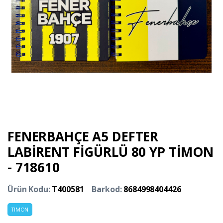
FENERBAHÇE A5 DEFTER
LABİRENT FİGÜRLÜ 80 YP TİMON
- 718610
Ürün Kodu:
T400581
Barkod:
8684998404426
TIMON