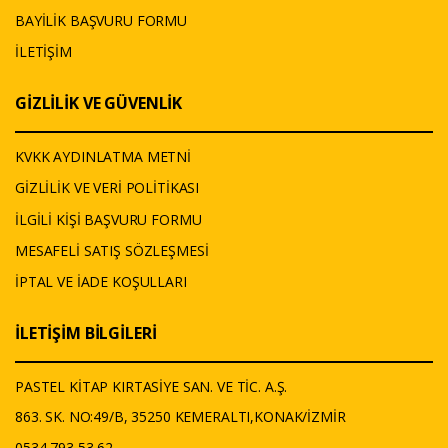
BAYİLİK BAŞVURU FORMU
İLETİŞİM
GİZLİLİK VE GÜVENLİK
KVKK AYDINLATMA METNİ
GİZLİLİK VE VERİ POLİTİKASI
İLGİLİ KİŞİ BAŞVURU FORMU
MESAFELİ SATIŞ SÖZLEŞMESİ
İPTAL VE İADE KOŞULLARI
İLETİŞİM BİLGİLERİ
PASTEL KİTAP KIRTASİYE SAN. VE TİC. A.Ş.
863. SK. NO:49/B, 35250 KEMERALTI,KONAK/İZMİR
0534 793 53 62