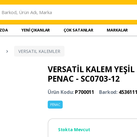
IZDA
YENİ ÇIKANLAR
ÇOK SATANLAR
MARKALAR
VERSATIL KALEMLER
VERSATİL KALEM YEŞİL
PENAC - SC0703-12
Ürün Kodu:
P700011
Barkod:
453611
PENAC
Stokta Mevcut