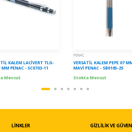
PENAC
TİL KALEM LACİVERT TLG-
VERSATİL KALEM PEPE 07 MM
7 MM PENAC - SC0703-11
MAVİ PENAC - SB0105-25
ta Mevcut
Stokta Mevcut
LİNKLER
GİZLİLİK VE GÜVEN