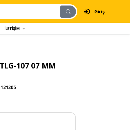
Giriş
İLETİŞİM
 TLG-107 07 MM
1121205