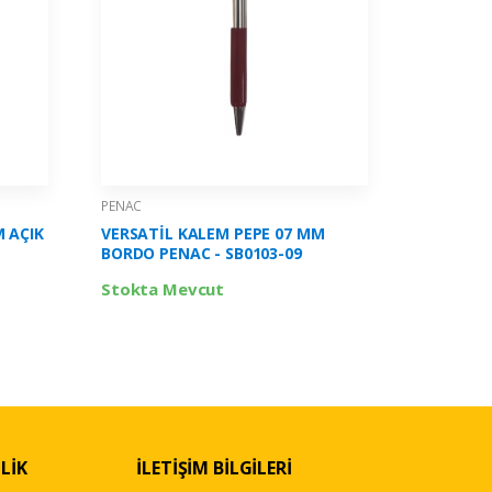
PENAC
PENAC
 AÇIK
VERSATİL KALEM PEPE 07 MM
VERSATİ
BORDO PENAC - SB0103-09
PENAC - 
Stokta Mevcut
Stokta 
LİK
İLETİŞİM BİLGİLERİ