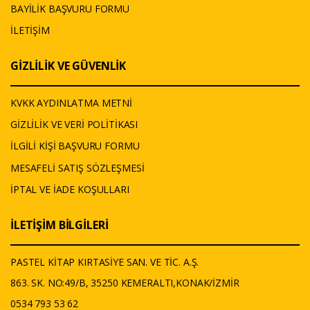
BAYİLİK BAŞVURU FORMU
İLETİŞİM
GİZLİLİK VE GÜVENLİK
KVKK AYDINLATMA METNİ
GİZLİLİK VE VERİ POLİTİKASI
İLGİLİ KİŞİ BAŞVURU FORMU
MESAFELİ SATIŞ SÖZLEŞMESİ
İPTAL VE İADE KOŞULLARI
İLETİŞİM BİLGİLERİ
PASTEL KİTAP KIRTASİYE SAN. VE TİC. A.Ş.
863. SK. NO:49/B, 35250 KEMERALTI,KONAK/İZMİR
0534 793 53 62