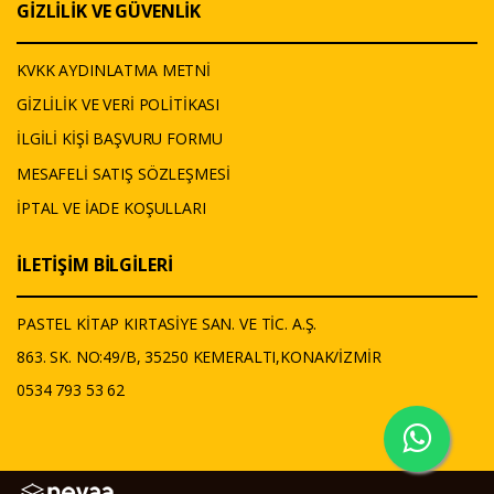
GİZLİLİK VE GÜVENLİK
KVKK AYDINLATMA METNİ
GİZLİLİK VE VERİ POLİTİKASI
İLGİLİ KİŞİ BAŞVURU FORMU
MESAFELİ SATIŞ SÖZLEŞMESİ
İPTAL VE İADE KOŞULLARI
İLETİŞİM BİLGİLERİ
PASTEL KİTAP KIRTASİYE SAN. VE TİC. A.Ş.
863. SK. NO:49/B, 35250 KEMERALTI,KONAK/İZMİR
0534 793 53 62