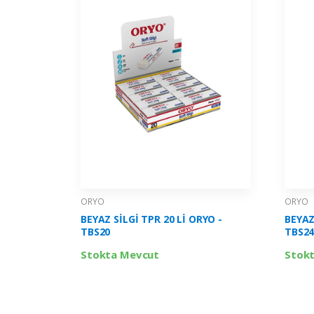
ORYO
ORYO
BEYAZ SİLGİ TPR 20 Lİ ORYO -
BEYAZ
TBS20
TBS2
Stokta Mevcut
Stok