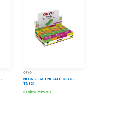
ORYO
ORYO
 -
NEON SİLGİ TPR 24 LÜ ORYO -
PASTEL S
TNS24
TPS24
Stokta Mevcut
Stokta 