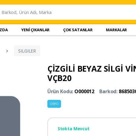
IZDA
YENİ ÇIKANLAR
ÇOK SATANLAR
MARKALAR
SILGILER
ÇİZGİLİ BEYAZ SİLGİ Vİ
VÇB20
Ürün Kodu:
O000012
Barkod:
868503
ORYO
Stokta Mevcut