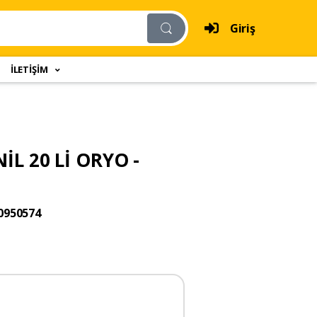
Giriş
İLETİŞİM
NİL 20 Lİ ORYO -
0950574