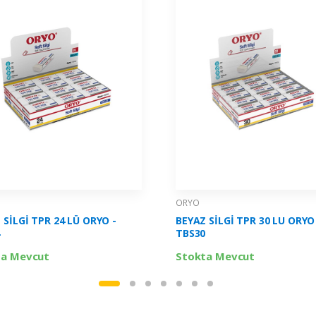
ORYO
 SİLGİ TPR 24 LÜ ORYO -
BEYAZ SİLGİ TPR 30 LU ORYO
4
TBS30
ta Mevcut
Stokta Mevcut