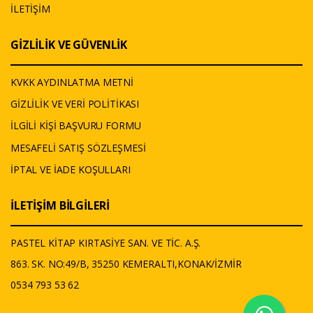
İLETİŞİM
GİZLİLİK VE GÜVENLİK
KVKK AYDINLATMA METNİ
GİZLİLİK VE VERİ POLİTİKASI
İLGİLİ KİŞİ BAŞVURU FORMU
MESAFELİ SATIŞ SÖZLEŞMESİ
İPTAL VE İADE KOŞULLARI
İLETİŞİM BİLGİLERİ
PASTEL KİTAP KIRTASİYE SAN. VE TİC. A.Ş.
863. SK. NO:49/B, 35250 KEMERALTI,KONAK/İZMİR
0534 793 53 62