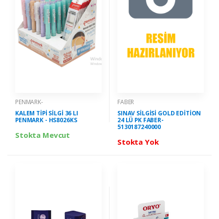
PENMARK-
FABER
KALEM TİPİ SİLGİ 36 LI
SINAV SİLGİSİ GOLD EDİTİON
PENMARK - HS8026KS
24 LÜ PK FABER-
5130187240000
Stokta Mevcut
Stokta Yok