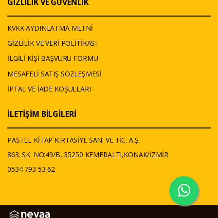
GİZLİLİK VE GÜVENLİK
KVKK AYDINLATMA METNİ
GİZLİLİK VE VERİ POLİTİKASI
İLGİLİ KİŞİ BAŞVURU FORMU
MESAFELİ SATIŞ SÖZLEŞMESİ
İPTAL VE İADE KOŞULLARI
İLETİŞİM BİLGİLERİ
PASTEL KİTAP KIRTASİYE SAN. VE TİC. A.Ş.
863. SK. NO:49/B, 35250 KEMERALTI,KONAK/İZMİR
0534 793 53 62