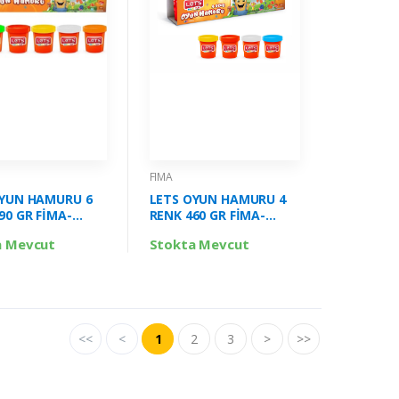
FIMA
OYUN HAMURU 6
LETS OYUN HAMURU 4
90 GR FİMA-
RENK 460 GR FİMA-
L8440
a Mevcut
Stokta Mevcut
<<
<
1
2
3
>
>>