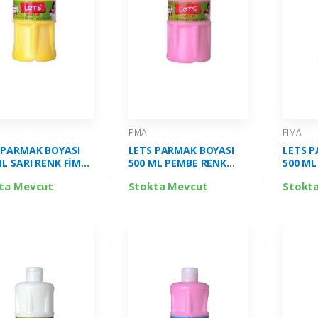
FIMA
FIMA
 PARMAK BOYASI
LETS PARMAK BOYASI
LETS P
ML SARI RENK FİMA-
500 ML PEMBE RENK
500 ML
2
FİMA-L5010
FİMA-L
ta Mevcut
Stokta Mevcut
Stokt