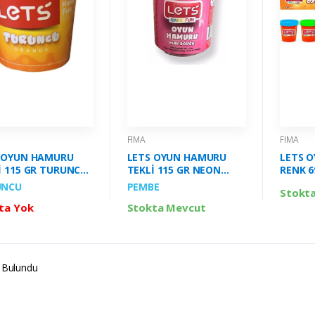
FIMA
FIMA
 OYUN HAMURU
LETS OYUN HAMURU
LETS 
İ 115 GR TURUNCU
TEKLİ 115 GR NEON
RENK 6
 FİMA-L844016
PEMBE RENK FİMA-
L8450
UNCU
PEMBE
Stokt
L844014
ta Yok
Stokta Mevcut
 Bulundu