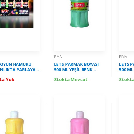
FIMA
FIMA
 OYUN HAMURU
LETS PARMAK BOYASI
LETS P
NLIKTA PARLAYAN
500 ML YEŞİL RENK
500 M
K 440 GR FİMA -
FİMA-L5007
FİMA-L
ta Yok
Stokta Mevcut
Stokt
01