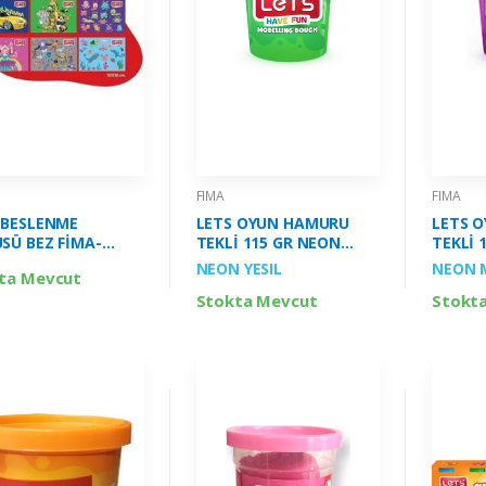
FIMA
FIMA
 BESLENME
LETS OYUN HAMURU
LETS 
SÜ BEZ FİMA-
TEKLİ 115 GR NEON
TEKLİ 
4
YEŞİL RENK FİMA-
MOR R
NEON YESIL
NEON 
ta Mevcut
L844015
L84401
Stokta Mevcut
Stokt