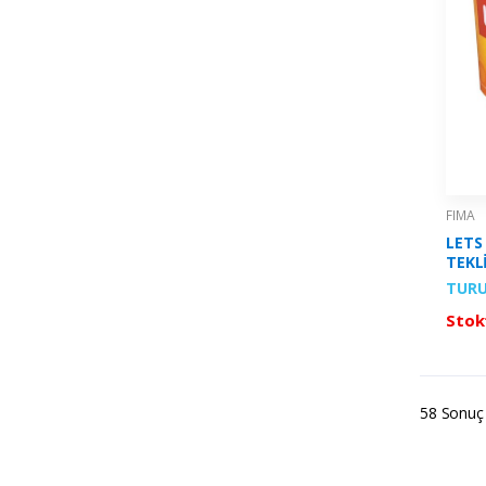
FIMA
LETS
TEKL
RENK
TUR
Stok
58 Sonuç