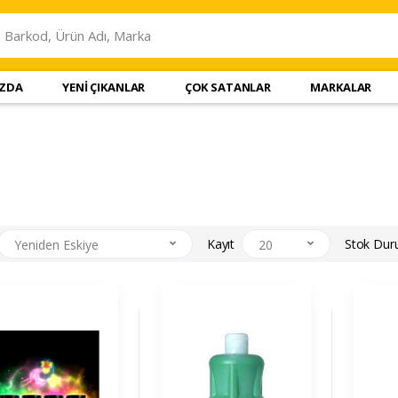
IZDA
YENİ ÇIKANLAR
ÇOK SATANLAR
MARKALAR
Kayıt
Stok Du
Yeniden Eskiye
20