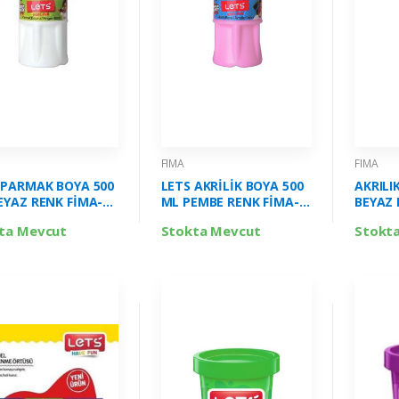
FIMA
FIMA
 PARMAK BOYA 500
LETS AKRİLİK BOYA 500
AKRILI
EYAZ RENK FİMA-
ML PEMBE RENK FİMA-
BEYAZ 
1
L5304
ta Mevcut
Stokta Mevcut
Stokt