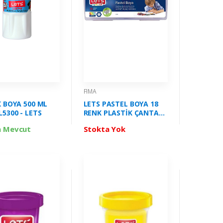
FIMA
K BOYA 500 ML
LETS PASTEL BOYA 18
L5300 - LETS
RENK PLASTİK ÇANTALI
FİMA-LK18
a Mevcut
Stokta Yok