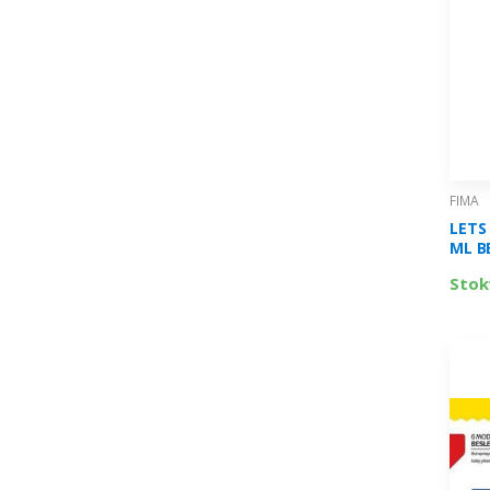
FIMA
LETS
ML B
L500
Stok