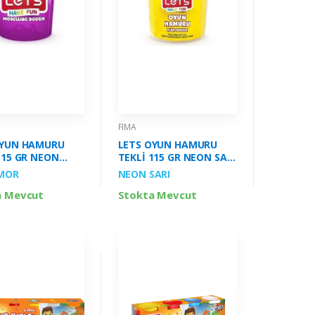
FIMA
OYUN HAMURU
LETS OYUN HAMURU
115 GR NEON
TEKLİ 115 GR NEON SARI
ENK FİMA-
RENK FİMA-L844017
MOR
NEON SARI
8
a Mevcut
Stokta Mevcut