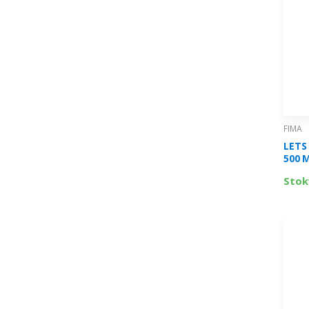
FIMA
LETS
500 
L500
Stok