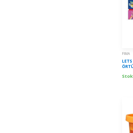
FIMA
LETS
ÖRTÜ
L910
Stok