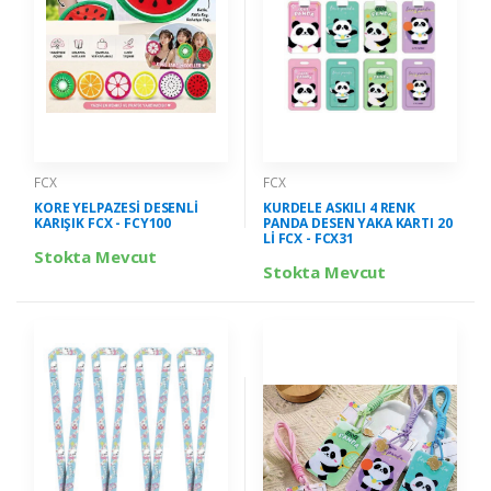
FCX
FCX
KORE YELPAZESİ DESENLİ
KURDELE ASKILI 4 RENK
KARIŞIK FCX - FCY100
PANDA DESEN YAKA KARTI 20
Lİ FCX - FCX31
Stokta Mevcut
Stokta Mevcut