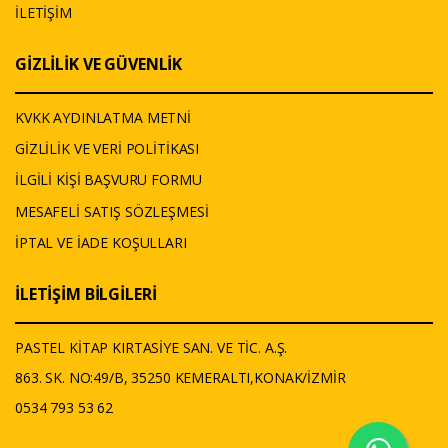
İLETİŞİM
GİZLİLİK VE GÜVENLİK
KVKK AYDINLATMA METNİ
GİZLİLİK VE VERİ POLİTİKASI
İLGİLİ KİŞİ BAŞVURU FORMU
MESAFELİ SATIŞ SÖZLEŞMESİ
İPTAL VE İADE KOŞULLARI
İLETİŞİM BİLGİLERİ
PASTEL KİTAP KIRTASİYE SAN. VE TİC. A.Ş.
863. SK. NO:49/B, 35250 KEMERALTI,KONAK/İZMİR
0534 793 53 62