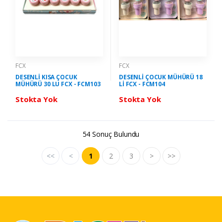
FCX
FCX
DESENLİ KISA ÇOCUK
DESENLİ ÇOCUK MÜHÜRÜ 18
MÜHÜRÜ 30 LU FCX - FCM103
Lİ FCX - FCM104
Stokta Yok
Stokta Yok
54 Sonuç Bulundu
<<
<
1
2
3
>
>>