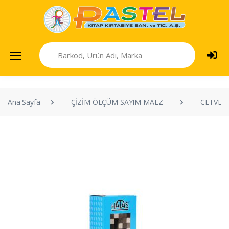
Ana Sayfa
ÇİZİM ÖLÇÜM SAYIM MALZ
CETVEL