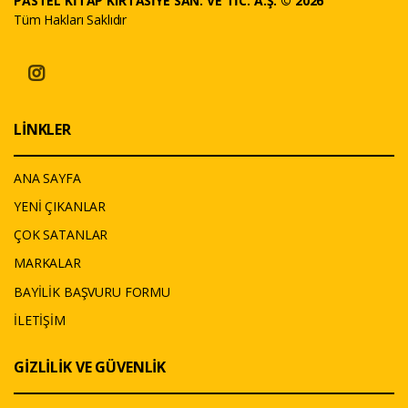
PASTEL KİTAP KIRTASİYE SAN. VE TİC. A.Ş. © 2026
Tüm Hakları Saklıdır
LİNKLER
ANA SAYFA
YENİ ÇIKANLAR
ÇOK SATANLAR
MARKALAR
BAYİLİK BAŞVURU FORMU
İLETİŞİM
GİZLİLİK VE GÜVENLİK