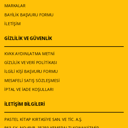
MARKALAR
BAYİLİK BAŞVURU FORMU
İLETİŞİM
GİZLİLİK VE GÜVENLİK
KVKK AYDINLATMA METNİ
GİZLİLİK VE VERİ POLİTİKASI
İLGİLİ KİŞİ BAŞVURU FORMU
MESAFELİ SATIŞ SÖZLEŞMESİ
İPTAL VE İADE KOŞULLARI
İLETİŞİM BİLGİLERİ
PASTEL KİTAP KIRTASİYE SAN. VE TİC. A.Ş.
863. SK. NO:49/B, 35250 KEMERALTI,KONAK/İZMİR