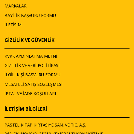
MARKALAR
BAYİLİK BAŞVURU FORMU
İLETİŞİM
GİZLİLİK VE GÜVENLİK
KVKK AYDINLATMA METNİ
GİZLİLİK VE VERİ POLİTİKASI
İLGİLİ KİŞİ BAŞVURU FORMU
MESAFELİ SATIŞ SÖZLEŞMESİ
İPTAL VE İADE KOŞULLARI
İLETİŞİM BİLGİLERİ
PASTEL KİTAP KIRTASİYE SAN. VE TİC. A.Ş.
863. SK. NO:49/B, 35250 KEMERALTI,KONAK/İZMİR