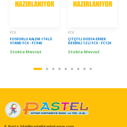
FCX
FCX
FOSFORLU KALEM 174 LÜ
ÇITÇITLI DOSYA ERKEK
STAND FCX - FC940
DESENLİ 12 Lİ FCX - FC120
Stokta Mevcut
Stokta Mevcut
E-Posta:
bilgi@pastelkitapkirtasiye.com