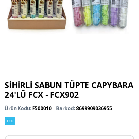
SİHİRLİ SABUN TÜPTE CAPYBARA
24'LÜ FCX - FCX902
Ürün Kodu:
F500010
Barkod:
8699909036955
FCX