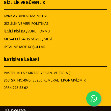
GİZLİLİK VE GÜVENLİK
KVKK AYDINLATMA METNİ
GİZLİLİK VE VERİ POLİTİKASI
İLGİLİ KİŞİ BAŞVURU FORMU
MESAFELİ SATIŞ SÖZLEŞMESİ
İPTAL VE İADE KOŞULLARI
İLETİŞİM BİLGİLERİ
PASTEL KİTAP KIRTASİYE SAN. VE TİC. A.Ş.
863. SK. NO:49/B, 35250 KEMERALTI,KONAK/İZMİR
0534 793 53 62