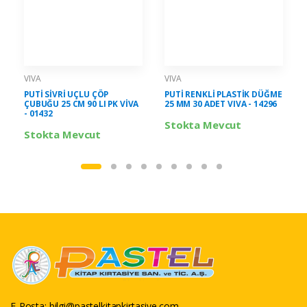
VIVA
VIVA
PUTİ SİVRİ UÇLU ÇÖP
PUTİ RENKLİ PLASTİK DÜĞME
ÇUBUĞU 25 CM 90 LI PK VİVA
25 MM 30 ADET VIVA - 14296
- 01432
Stokta Mevcut
Stokta Mevcut
E-Posta:
bilgi@pastelkitapkirtasiye.com