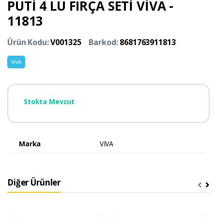
PUTİ 4 LÜ FIRÇA SETİ VİVA -
11813
Ürün Kodu:
V001325
Barkod:
8681763911813
VIVA
Stokta Mevcut
Marka
VIVA
Diğer Ürünler