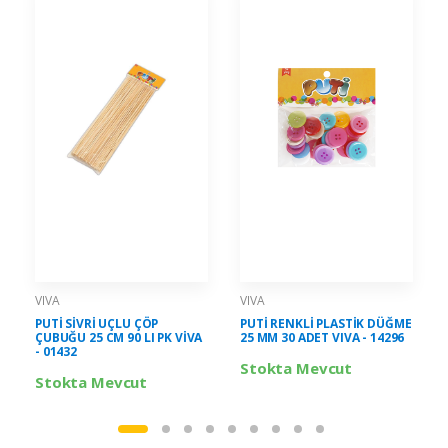
VIVA
VIVA
PUTİ SİVRİ UÇLU ÇÖP
PUTİ RENKLİ PLASTİK DÜĞME
ÇUBUĞU 25 CM 90 LI PK VİVA
25 MM 30 ADET VIVA - 14296
- 01432
Stokta Mevcut
Stokta Mevcut