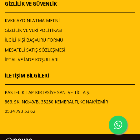
GİZLİLİK VE GÜVENLİK
KVKK AYDINLATMA METNİ
GİZLİLİK VE VERİ POLİTİKASI
İLGİLİ KİŞİ BAŞVURU FORMU
MESAFELİ SATIŞ SÖZLEŞMESİ
İPTAL VE İADE KOŞULLARI
İLETİŞİM BİLGİLERİ
PASTEL KİTAP KIRTASİYE SAN. VE TİC. A.Ş.
863. SK. NO:49/B, 35250 KEMERALTI,KONAK/İZMİR
0534 793 53 62