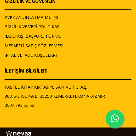
GİZLİLİK VE GÜVENLİK
KVKK AYDINLATMA METNİ
GİZLİLİK VE VERİ POLİTİKASI
İLGİLİ KİŞİ BAŞVURU FORMU
MESAFELİ SATIŞ SÖZLEŞMESİ
İPTAL VE İADE KOŞULLARI
İLETİŞİM BİLGİLERİ
PASTEL KİTAP KIRTASİYE SAN. VE TİC. A.Ş.
863. SK. NO:49/B, 35250 KEMERALTI,KONAK/İZMİR
0534 793 53 62