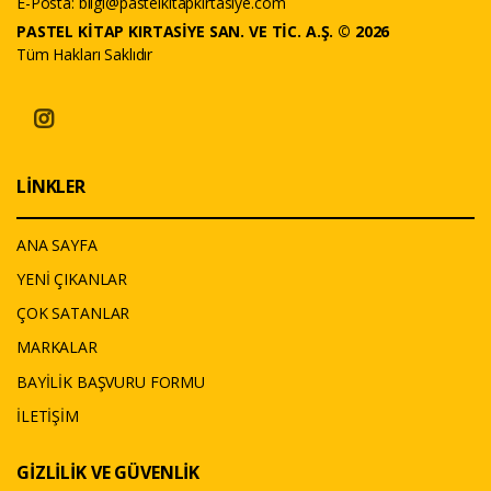
E-Posta:
bilgi@pastelkitapkirtasiye.com
PASTEL KİTAP KIRTASİYE SAN. VE TİC. A.Ş. © 2026
Tüm Hakları Saklıdır
LİNKLER
ANA SAYFA
YENİ ÇIKANLAR
ÇOK SATANLAR
MARKALAR
BAYİLİK BAŞVURU FORMU
İLETİŞİM
GİZLİLİK VE GÜVENLİK