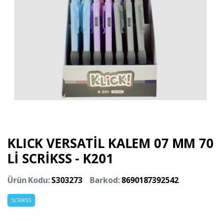
KLICK VERSATİL KALEM 07 MM 70
Lİ SCRİKSS - K201
Ürün Kodu:
S303273
Barkod:
8690187392542
SCRIKSS