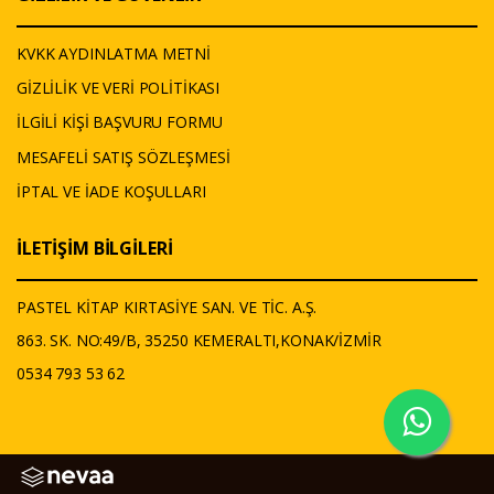
KVKK AYDINLATMA METNİ
GİZLİLİK VE VERİ POLİTİKASI
İLGİLİ KİŞİ BAŞVURU FORMU
MESAFELİ SATIŞ SÖZLEŞMESİ
İPTAL VE İADE KOŞULLARI
İLETİŞİM BİLGİLERİ
PASTEL KİTAP KIRTASİYE SAN. VE TİC. A.Ş.
863. SK. NO:49/B, 35250 KEMERALTI,KONAK/İZMİR
0534 793 53 62