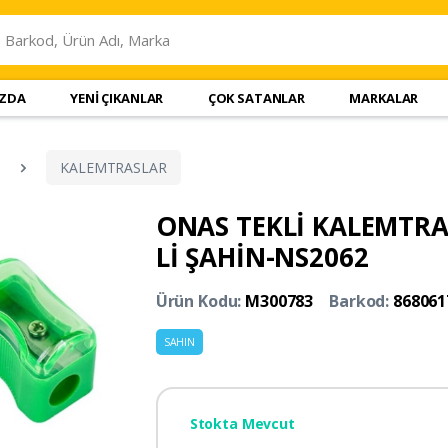
IZDA
YENİ ÇIKANLAR
ÇOK SATANLAR
MARKALAR
KALEMTRASLAR
ONAS TEKLİ KALEMTRA
Lİ ŞAHİN-NS2062
Ürün Kodu:
M300783
Barkod:
868061
SAHIN
Stokta Mevcut