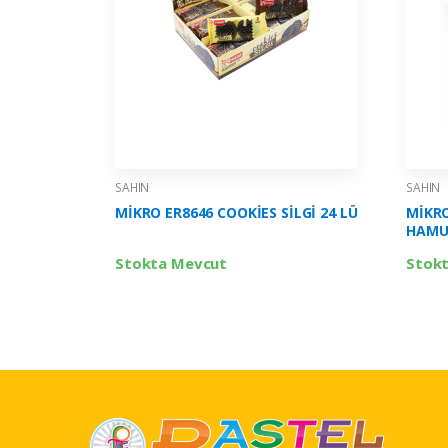
SAHIN
SAHIN
MİKRO ER8646 COOKİES SİLGİ 24 LÜ
MİKRO
HAMUR
Stokta Mevcut
Stok