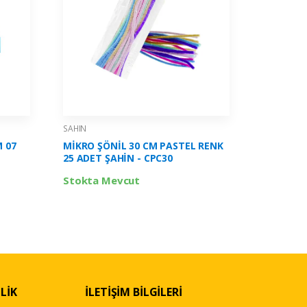
SAHIN
SAHIN
M 07
MİKRO ŞÖNİL 30 CM PASTEL RENK
MİKRO İK
25 ADET ŞAHİN - CPC30
750 ML Ş
Stokta Mevcut
Stokta 
LİK
İLETİŞİM BİLGİLERİ