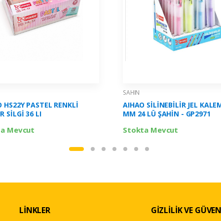
SAHIN
 HS22Y PASTEL RENKLİ
AIHAO SİLİNEBİLİR JEL KALE
 SİLGİ 36 LI
MM 24 LÜ ŞAHİN - GP2971
ta Mevcut
Stokta Mevcut
LİNKLER
GİZLİLİK VE GÜVEN