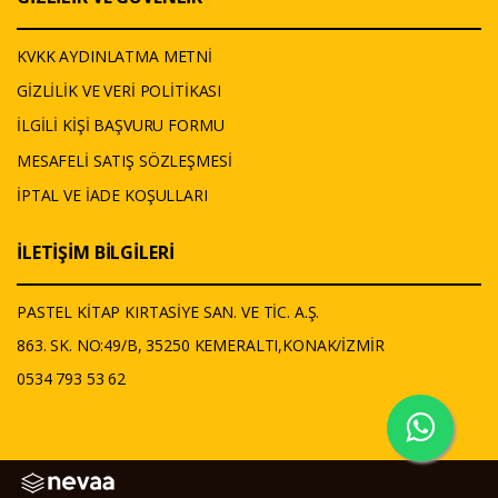
KVKK AYDINLATMA METNİ
GİZLİLİK VE VERİ POLİTİKASI
İLGİLİ KİŞİ BAŞVURU FORMU
MESAFELİ SATIŞ SÖZLEŞMESİ
İPTAL VE İADE KOŞULLARI
İLETİŞİM BİLGİLERİ
PASTEL KİTAP KIRTASİYE SAN. VE TİC. A.Ş.
863. SK. NO:49/B, 35250 KEMERALTI,KONAK/İZMİR
0534 793 53 62