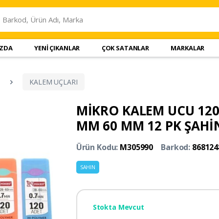
IZDA
YENİ ÇIKANLAR
ÇOK SATANLAR
MARKALAR
KALEM UÇLARI
MİKRO KALEM UCU 120 
MM 60 MM 12 PK ŞAHİ
Ürün Kodu:
M305990
Barkod:
868124
SAHIN
Stokta Mevcut