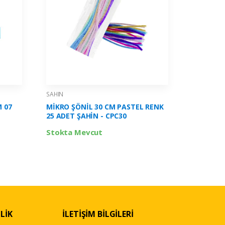
SAHIN
SAHIN
M 07
MİKRO ŞÖNİL 30 CM PASTEL RENK
MİKRO İK
25 ADET ŞAHİN - CPC30
750 ML Ş
Stokta Mevcut
Stokta 
LİK
İLETİŞİM BİLGİLERİ