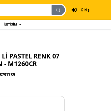
Giriş
İLETİŞİM
Lİ PASTEL RENK 07
N - M1260CR
8797789