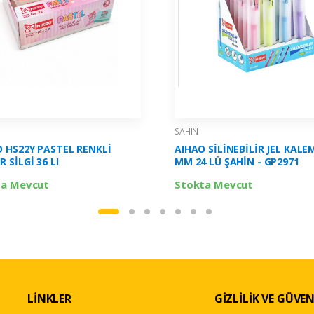
SAHIN
 HS22Y PASTEL RENKLİ
AIHAO SİLİNEBİLİR JEL KALE
 SİLGİ 36 LI
MM 24 LÜ ŞAHİN - GP2971
ta Mevcut
Stokta Mevcut
LİNKLER
GİZLİLİK VE GÜVEN