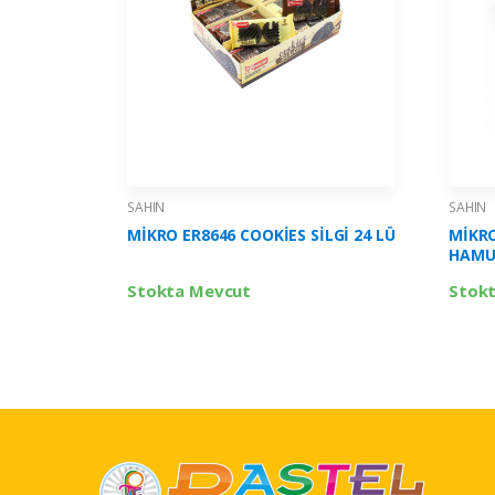
SAHIN
SAHIN
MİKRO ER8646 COOKİES SİLGİ 24 LÜ
MİKRO
HAMUR
Stokta Mevcut
Stok