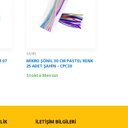
SAHIN
SAHIN
M 07
MİKRO ŞÖNİL 30 CM PASTEL RENK
MİKRO İK
25 ADET ŞAHİN - CPC30
750 ML Ş
Stokta Mevcut
Stokta 
LİK
İLETİŞİM BİLGİLERİ