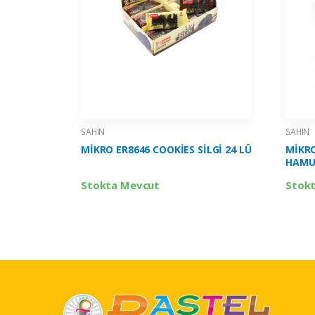
SAHIN
SAHIN
MİKRO ER8646 COOKİES SİLGİ 24 LÜ
MİKRO
HAMUR
Stokta Mevcut
Stok