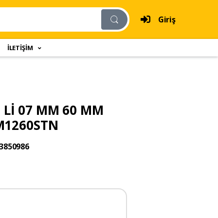
Giriş
İLETİŞİM
 Lİ 07 MM 60 MM
 M1260STN
3850986