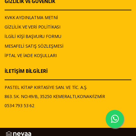
GİZLİLİK VE GÜVENLİK
KVKK AYDINLATMA METNİ
GİZLİLİK VE VERİ POLİTİKASI
İLGİLİ KİŞİ BAŞVURU FORMU
MESAFELİ SATIŞ SÖZLEŞMESİ
İPTAL VE İADE KOŞULLARI
İLETİŞİM BİLGİLERİ
PASTEL KİTAP KIRTASİYE SAN. VE TİC. A.Ş.
863. SK. NO:49/B, 35250 KEMERALTI,KONAK/İZMİR
0534 793 53 62