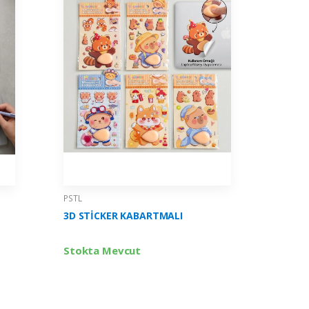
PSTL
PSTL
3D STİCKER KABARTMALI
BAROTTİ
2336
Stokta Mevcut
Stokta 