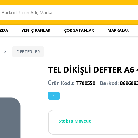
IZDA
YENİ ÇIKANLAR
ÇOK SATANLAR
MARKALAR
DEFTERLER
TEL DİKİŞLİ DEFTER A6 
Ürün Kodu:
T700550
Barkod:
869608
PSTL
Stokta Mevcut